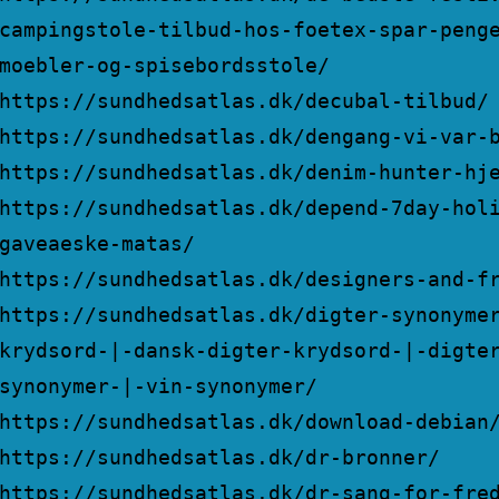
campingstole-tilbud-hos-foetex-spar-peng
moebler-og-spisebordsstole/
https://sundhedsatlas.dk/decubal-tilbud/
https://sundhedsatlas.dk/dengang-vi-var-
https://sundhedsatlas.dk/denim-hunter-hj
https://sundhedsatlas.dk/depend-7day-hol
gaveaeske-matas/
https://sundhedsatlas.dk/designers-and-f
https://sundhedsatlas.dk/digter-synonyme
krydsord-|-dansk-digter-krydsord-|-digte
synonymer-|-vin-synonymer/
https://sundhedsatlas.dk/download-debian
https://sundhedsatlas.dk/dr-bronner/
https://sundhedsatlas.dk/dr-sang-for-fre