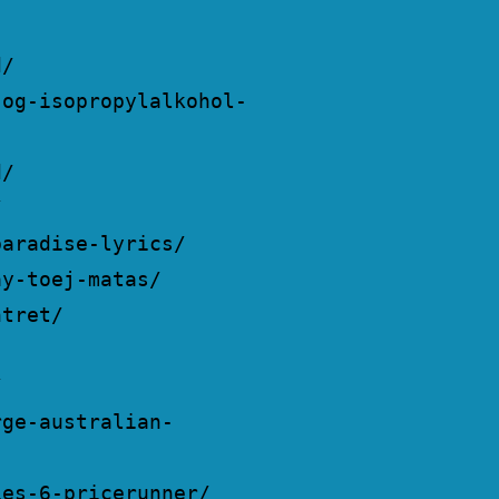
d/
-og-isopropylalkohol-
d/
/
paradise-lyrics/
ay-toej-matas/
ntret/
/
rge-australian-
ies-6-pricerunner/