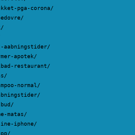
ukket-pga-corona/
oedovre/
k/
/
t-aabningstider/
ymer-apotek/
ibad-restaurant/
as/
ampoo-normal/
abningstider/
lbud/
me-matas/
line-iphone/
app/