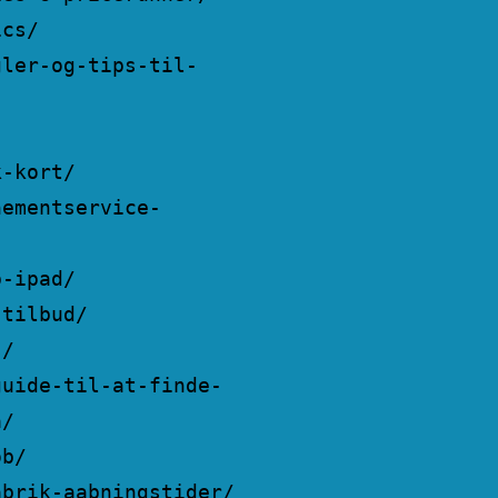
ics/
gler-og-tips-til-
k-kort/
nementservice-
p-ipad/
-tilbud/
s/
guide-til-at-finde-
a/
ob/
abrik-aabningstider/