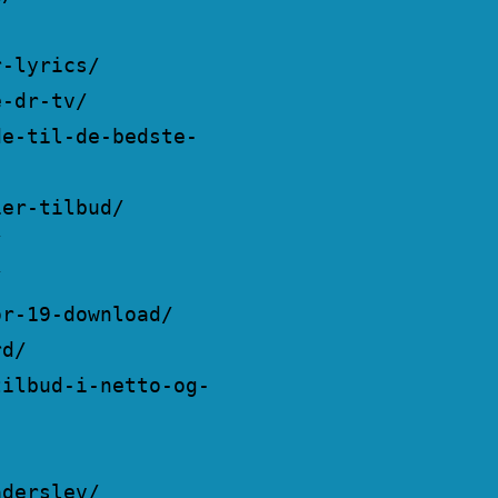
r-lyrics/
e-dr-tv/
de-til-de-bedste-
ier-tilbud/
/
/
or-19-download/
rd/
tilbud-i-netto-og-
aderslev/