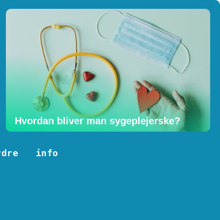
Hvordan bliver man sygeplejerske?
ydre
info