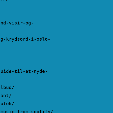
/
ind-visir-og-
og-krydsord-i-oslo-
guide-til-at-nyde-
ilbud/
rant/
potek/
-music-from-spotify/