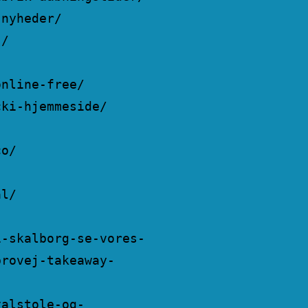
-nyheder/
s/
online-free/
cki-hjemmeside/
co/
al/
i-skalborg-se-vores-
brovej-takeaway-
valstole-og-