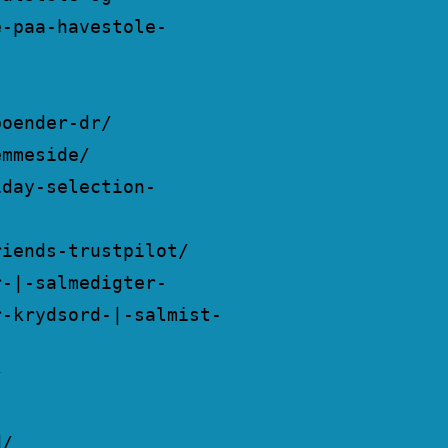
e-paa-havestole-
boender-dr/
emmeside/
iday-selection-
riends-trustpilot/
r-|-salmedigter-
r-krydsord-|-salmist-
/
d/