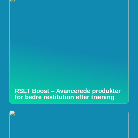
RSLT Boost – Avancerede produkter
for bedre restitution efter træning