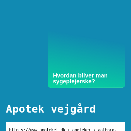
Hvordan bliver man
sygeplejerske?
Apotek vejgård
http s://www.apoteket.dk › apoteker › aalborg-