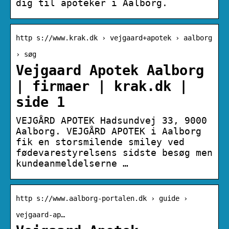
dig til apoteker i Aalborg.
http s://www.krak.dk › vejgaard+apotek › aalborg
› søg
Vejgaard Apotek Aalborg
| firmaer | krak.dk |
side 1
VEJGÅRD APOTEK Hadsundvej 33, 9000
Aalborg. VEJGÅRD APOTEK i Aalborg
fik en storsmilende smiley ved
fødevarestyrelsens sidste besøg men
kundeanmeldelserne …
http s://www.aalborg-portalen.dk › guide ›
vejgaard-ap…