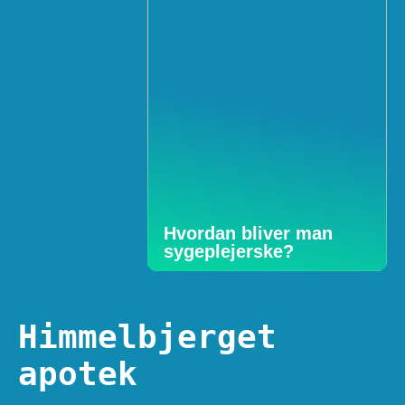
Hvordan bliver man
sygeplejerske?
Himmelbjerget
apotek