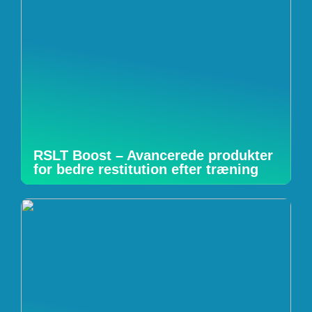
RSLT Boost – Avancerede produkter
for bedre restitution efter træning