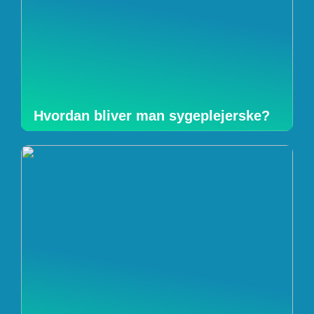
Hvordan bliver man sygeplejerske?