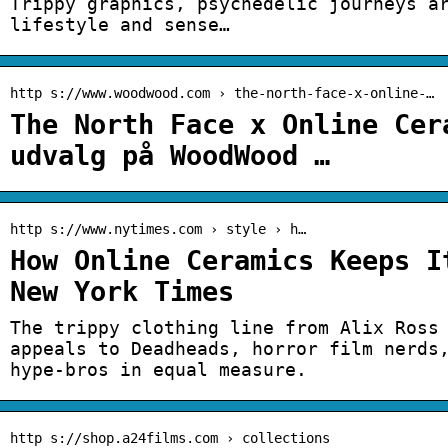
Trippy graphics, psychedelic journeys a
lifestyle and sense…
http s://www.woodwood.com › the-north-face-x-online-…
The North Face x Online Cer
udvalg på WoodWood …
http s://www.nytimes.com › style › h…
How Online Ceramics Keeps I
New York Times
The trippy clothing line from Alix Ross
appeals to Deadheads, horror film nerds
hype-bros in equal measure.
http s://shop.a24films.com › collections