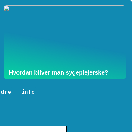
Hvordan bliver man sygeplejerske?
ydre
info