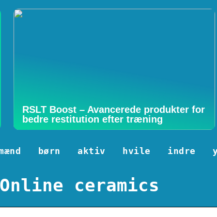
RSLT Boost – Avancerede produkter for
bedre restitution efter træning
mænd
børn
aktiv
hvile
indre
Online ceramics