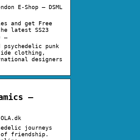
ondon E-Shop – DSML
ies and get Free
the latest SS23
n …
d psychedelic punk
side clothing,
rnational designers
amics –
IOLA.dk
hedelic journeys
 of friendship.