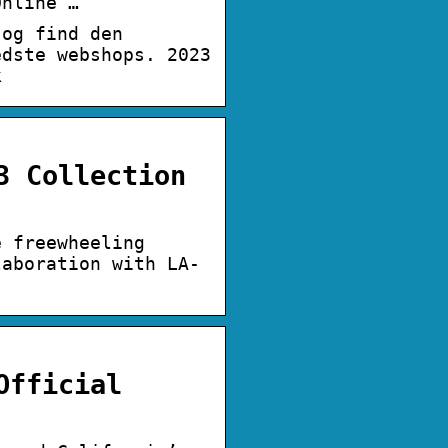
Online …
 og find den
edste webshops. 2023
k
3 Collection
e freewheeling
laboration with LA-
Official