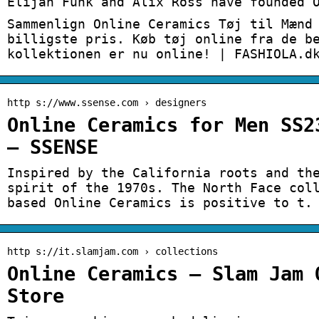
Elijah Funk and Alix Ross have founded 
Sammenlign Online Ceramics Tøj til Mænd
billigste pris. Køb tøj online fra de b
kollektionen er nu online! | FASHIOLA.d
http s://www.ssense.com › designers
Online Ceramics for Men SS2
– SSENSE
Inspired by the California roots and th
spirit of the 1970s. The North Face col
based Online Ceramics is positive to t.
http s://it.slamjam.com › collections
Online Ceramics – Slam Jam 
Store