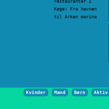
restauranter i
Køge: Fra havnen
til Arken marina
Kvinder
Mænd
Børn
Aktiv