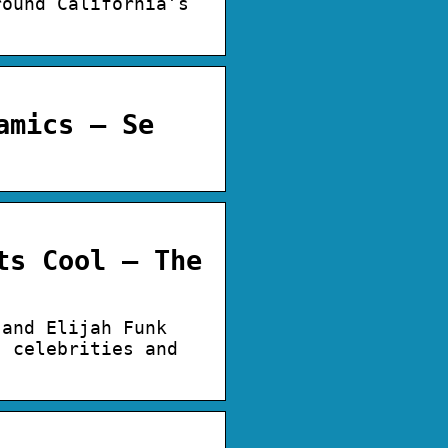
round California’s
amics – Se
ts Cool – The
 and Elijah Funk
, celebrities and