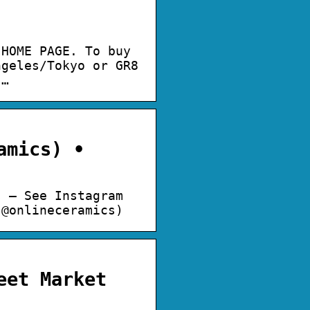
 HOME PAGE. To buy
ngeles/Tokyo or GR8
 …
amics) •
s – See Instagram
(@onlineceramics)
eet Market