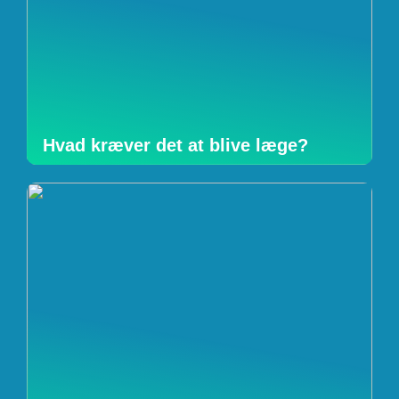
Hvad kræver det at blive læge?