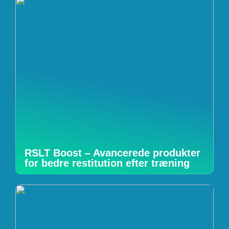
RSLT Boost – Avancerede produkter
for bedre restitution efter træning