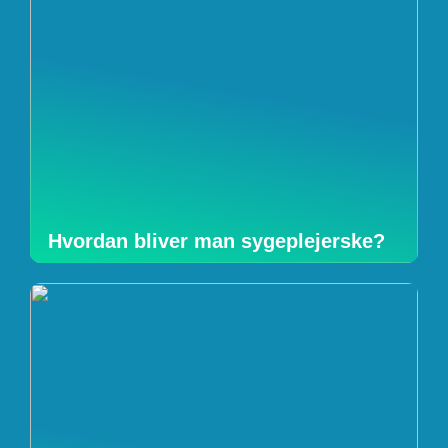
Hvordan bliver man sygeplejerske?