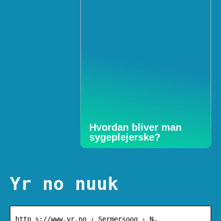
Hvordan bliver man
sygeplejerske?
Yr no nuuk
http s://www.yr.no › Sermersooq › N…