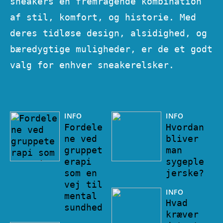
sneakers en fremragende kombination
af stil, komfort, og historie. Med
deres tidløse design, alsidighed, og
bæredygtige muligheder, er de et godt
valg for enhver sneakerelsker.
INFO
INFO
Fordele
Hvordan
ne ved
bliver
gruppet
man
erapi
sygeple
som en
jerske?
vej til
INFO
mental
Hvad
sundhed
kræver