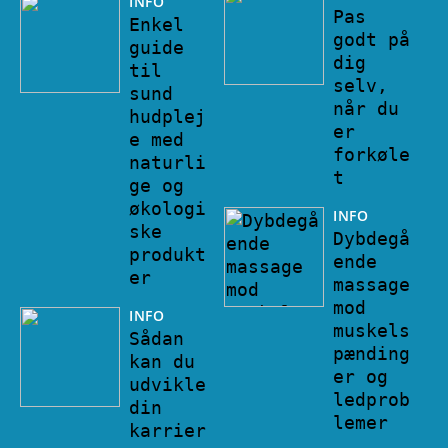
INFO
Pas
Enkel
godt på
guide
dig
til
selv,
sund
når du
hudplej
er
e med
forkøle
naturli
t
ge og
økologi
INFO
ske
Dybdegå
produkt
ende
er
massage
mod
INFO
muskels
Sådan
pænding
kan du
er og
udvikle
ledprob
din
lemer
karrier