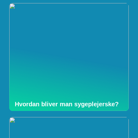
Hvordan bliver man sygeplejerske?