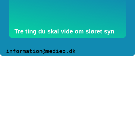
Tre ting du skal vide om sløret syn
information@medieo.dk