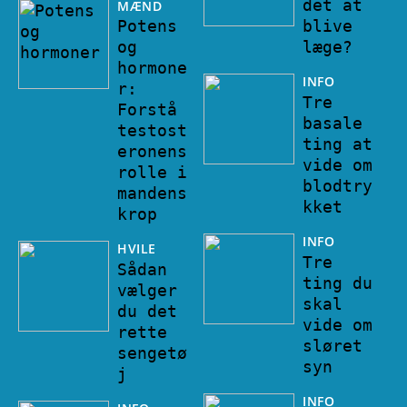
det at
MÆND
Potens
blive
og
læge?
hormone
INFO
r:
Tre
Forstå
basale
testost
ting at
eronens
vide om
rolle i
blodtry
mandens
kket
krop
INFO
HVILE
Tre
Sådan
ting du
vælger
skal
du det
vide om
rette
sløret
sengetø
syn
j
INFO