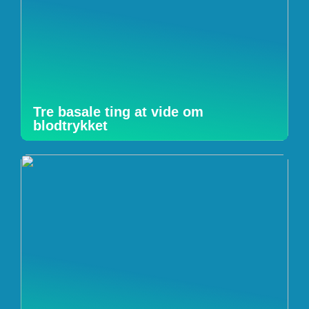
Tre basale ting at vide om
blodtrykket