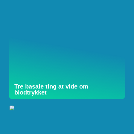
Tre basale ting at vide om
blodtrykket