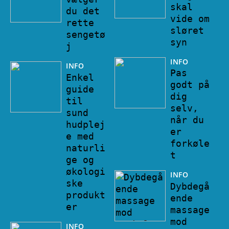
skal
du det
vide om
rette
sløret
sengetø
syn
j
INFO
INFO
Pas
Enkel
godt på
guide
dig
til
selv,
sund
når du
hudplej
er
e med
forkøle
naturli
t
ge og
økologi
INFO
ske
Dybdegå
produkt
ende
er
massage
mod
INFO