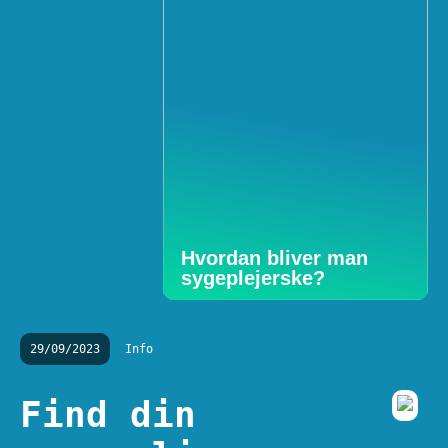
Hvordan bliver man
sygeplejerske?
29/09/2023
Info
Find din