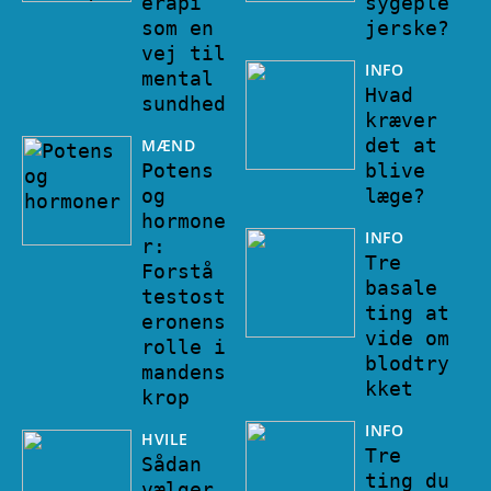
erapi
sygeple
som en
jerske?
vej til
INFO
mental
Hvad
sundhed
kræver
det at
MÆND
Potens
blive
og
læge?
hormone
INFO
r:
Tre
Forstå
basale
testost
ting at
eronens
vide om
rolle i
blodtry
mandens
kket
krop
INFO
HVILE
Tre
Sådan
ting du
vælger