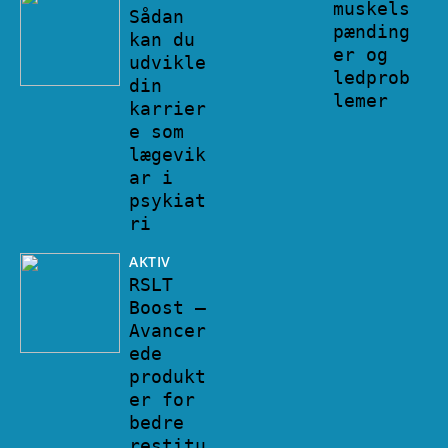
muskels
Sådan
pænding
kan du
er og
udvikle
ledprob
din
lemer
karrier
e som
lægevik
ar i
psykiat
ri
AKTIV
RSLT
Boost –
Avancer
ede
produkt
er for
bedre
restitu