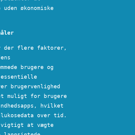
e uden økonomiske
måler
r der flere faktorer,
dens
æmmede brugere og
 essentielle
rer brugervenlighed
et muligt for brugere
undhedsapps, hvilket
glukosedata over tid.
 vigtigt at vægte
e langsigtede