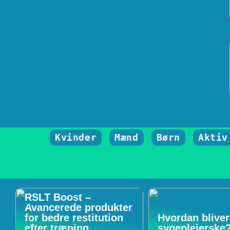
Kvinder
Mænd
Børn
Aktiv
RSLT Boost –
Avancerede produkter
for bedre restitution
Hvordan blive
efter træning
sygeplejerske