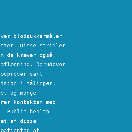
.
hver blodsukkermåler
etter. Disse strimler
en de kræver også
 aflæsning. Derudover
lodprøver samt
cision i målinger.
re, og mange
erer kontakten med
r. Public health
bet af disse
 patienter at