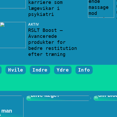
karriere som
lægevikar i
psykiatri
AKTIV
RSLT Boost –
Avancerede
produkter for
bedre restitution
efter træning
Hvile
Indre
Ydre
Info
Hvad kræver det at
Tre bas
blive læge?
om blo
r man
?