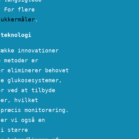
. For flere
sukkermåler
.
 teknologi
række innovationer
e metoder er
er eliminerer behovet
ge glukosesystemer,
er ved at tilbyde
per, hvilket
 præcis monitorering.
ser vi også en
 i større