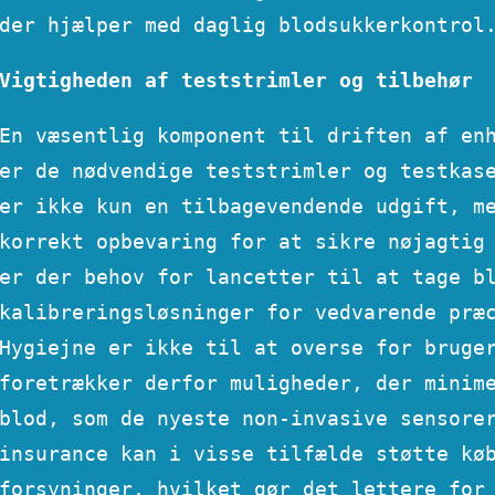
der hjælper med daglig blodsukkerkontrol
Vigtigheden af teststrimler og tilbehør
En væsentlig komponent til driften af en
er de nødvendige teststrimler og testkas
er ikke kun en tilbagevendende udgift, m
korrekt opbevaring for at sikre nøjagtig
er der behov for lancetter til at tage b
kalibreringsløsninger for vedvarende præ
Hygiejne er ikke til at overse for bruge
foretrækker derfor muligheder, der minim
blod, som de nyeste non-invasive sensore
insurance kan i visse tilfælde støtte kø
forsyninger, hvilket gør det lettere for