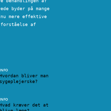
re behandlingen af
rede byder på mange
dnu mere effektive
 forståelse af
INFO
Hvordan bliver man
sygeplejerske?
INFO
Hvad kræver det at
blive læge?