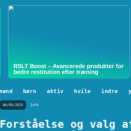
RSLT Boost – Avancerede produkter for
bedre restitution efter træning
mænd
børn
aktiv
hvile
indre
06/05/2025
Info
Forståelse og valg a