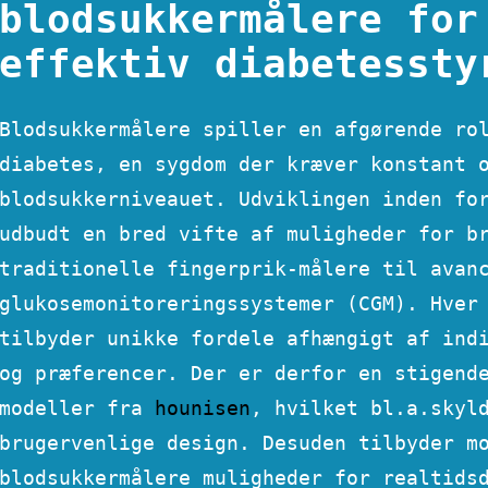
blodsukkermålere for
effektiv diabetessty
Blodsukkermålere spiller en afgørende ro
diabetes, en sygdom der kræver konstant 
blodsukkerniveauet. Udviklingen inden fo
udbudt en bred vifte af muligheder for b
traditionelle fingerprik-målere til avan
glukosemonitoreringssystemer (CGM). Hver
tilbyder unikke fordele afhængigt af ind
og præferencer. Der er derfor en stigend
modeller fra
hounisen
, hvilket bl.a.skyl
brugervenlige design. Desuden tilbyder m
blodsukkermålere muligheder for realtids