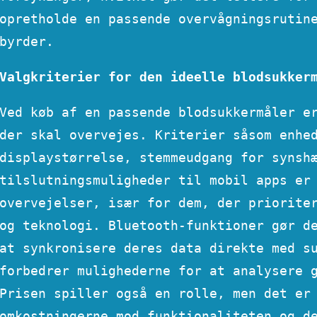
opretholde en passende overvågningsrutin
byrder.
Valgkriterier for den ideelle blodsukker
Ved køb af en passende blodsukkermåler e
der skal overvejes. Kriterier såsom enhe
displaystørrelse, stemmeudgang for synsh
tilslutningsmuligheder til mobil apps er
overvejelser, især for dem, der priorite
og teknologi. Bluetooth-funktioner gør d
at synkronisere deres data direkte med s
forbedrer mulighederne for at analysere 
Prisen spiller også en rolle, men det er
omkostningerne mod funktionaliteten og d