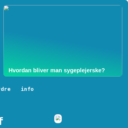
Hvordan bliver man sygeplejerske?
ydre
info
f