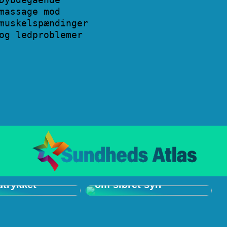
massage mod
muskelspændinger
og ledproblemer
ale ting at vide
Tre ting du skal vide
dtrykket
om sløret syn