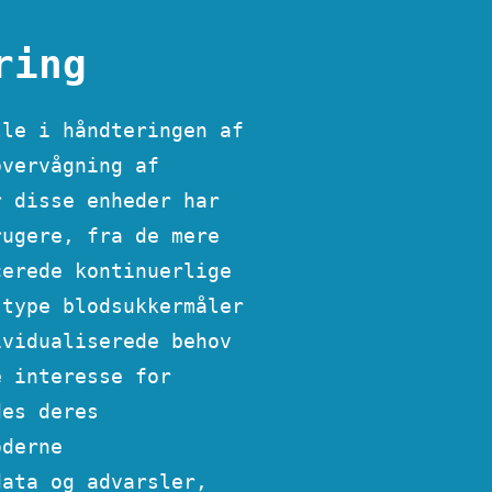
ring
lle i håndteringen af
overvågning af
r disse enheder har
rugere, fra de mere
cerede kontinuerlige
 type blodsukkermåler
ividualiserede behov
e interesse for
des deres
oderne
data og advarsler,