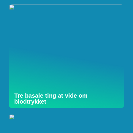
Tre basale ting at vide om
blodtrykket