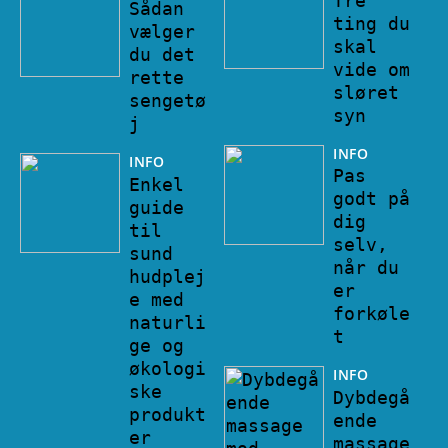
Tre
Sådan
ting du
vælger
skal
du det
vide om
rette
sløret
sengetø
syn
j
INFO
INFO
Pas
Enkel
godt på
guide
dig
til
selv,
sund
når du
hudplej
er
e med
forkøle
naturli
t
ge og
økologi
INFO
ske
Dybdegå
produkt
ende
er
massage