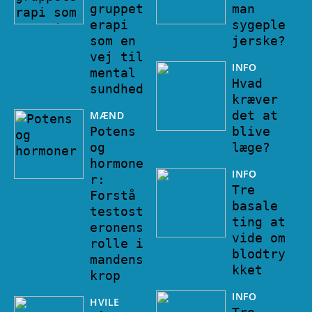
gruppet
man
erapi
sygeple
som en
jerske?
vej til
INFO
mental
Hvad
sundhed
kræver
det at
MÆND
Potens
blive
og
læge?
hormone
INFO
r:
Tre
Forstå
basale
testost
ting at
eronens
vide om
rolle i
blodtry
mandens
kket
krop
INFO
HVILE