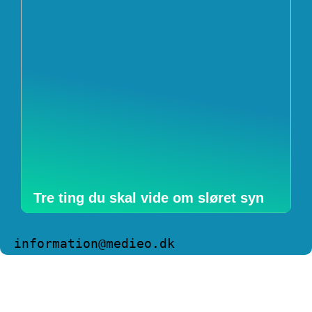
Tre ting du skal vide om sløret syn
information@medieo.dk