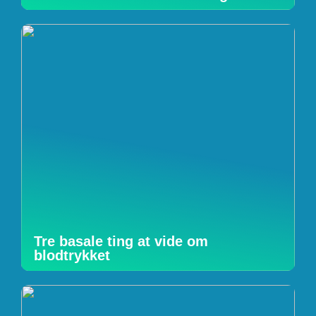
Tre basale ting at vide om
blodtrykket