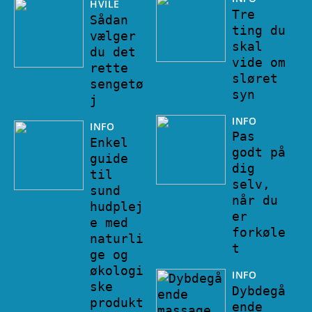
HVILE
Tre
Sådan
ting du
vælger
skal
du det
vide om
rette
sløret
sengetø
syn
j
INFO
INFO
Pas
Enkel
godt på
guide
dig
til
selv,
sund
når du
hudplej
er
e med
forkøle
naturli
t
ge og
økologi
INFO
ske
Dybdegå
produkt
ende