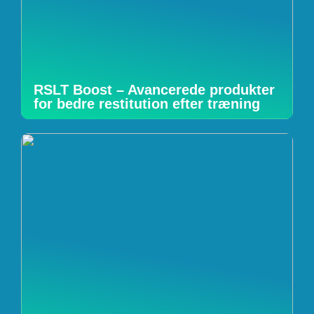
RSLT Boost – Avancerede produkter
for bedre restitution efter træning