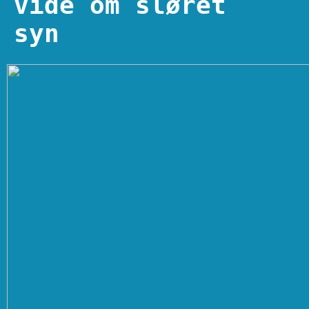
vide om sløret
syn