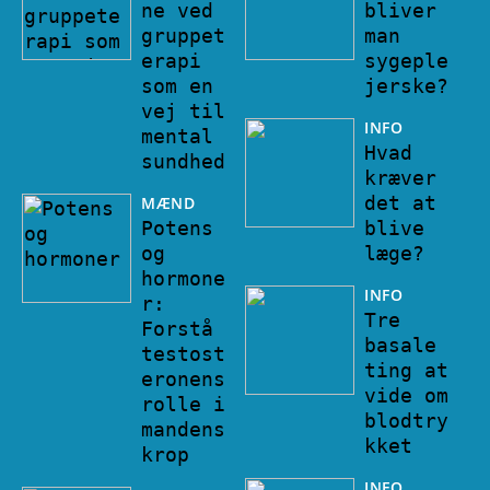
ne ved
bliver
gruppet
man
erapi
sygeple
som en
jerske?
vej til
INFO
mental
Hvad
sundhed
kræver
det at
MÆND
Potens
blive
og
læge?
hormone
INFO
r:
Tre
Forstå
basale
testost
ting at
eronens
vide om
rolle i
blodtry
mandens
kket
krop
INFO