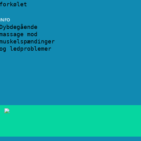
forkølet
INFO
Dybdegående
massage mod
muskelspændinger
og ledproblemer
Tre ting du skal vide