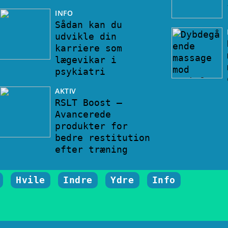
INFO
Sådan kan du
udvikle din
karriere som
lægevikar i
psykiatri
AKTIV
RSLT Boost –
Avancerede
produkter for
bedre restitution
efter træning
Hvile
Indre
Ydre
Info