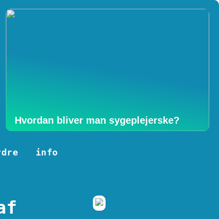
Hvordan bliver man sygeplejerske?
ydre
info
af