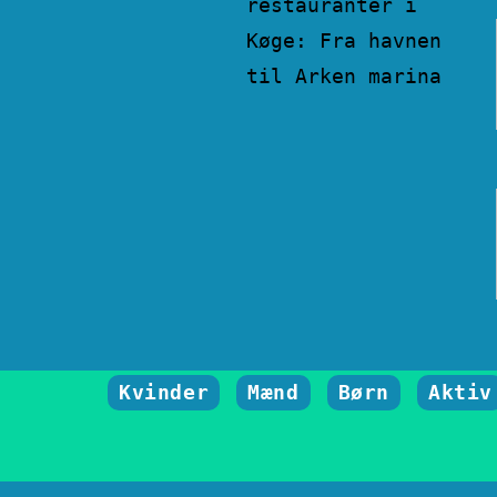
restauranter i
Køge: Fra havnen
til Arken marina
Kvinder
Mænd
Børn
Aktiv