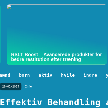
RSLT Boost – Avancerede produkter for
bedre restitution efter træning
mænd
børn
aktiv
hvile
indre
29/01/2025
Info
Effektiv Behandling 