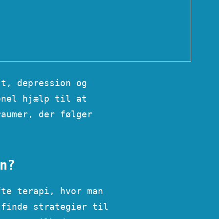
st, depression og
onel hjælp til at
raumer, der følger
n?
fte terapi, hvor man
 finde strategier til