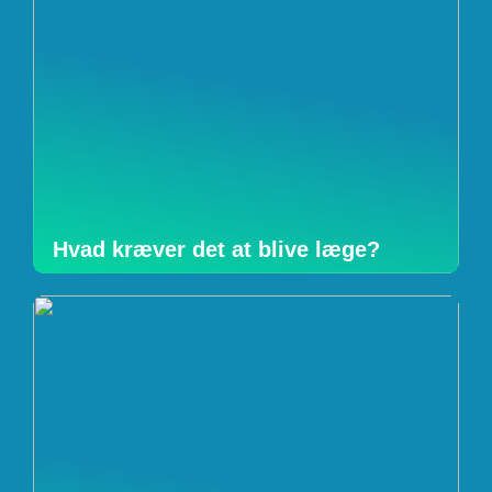
Hvad kræver det at blive læge?