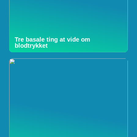
Tre basale ting at vide om
blodtrykket