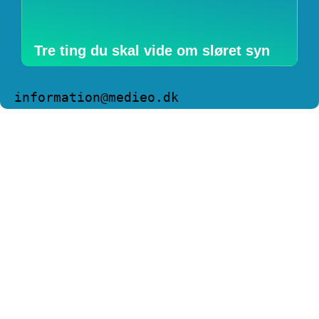
Tre ting du skal vide om sløret syn
information@medieo.dk