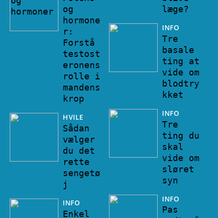
og
læge?
hormone
INFO
r:
Tre
Forstå
basale
testost
ting at
eronens
vide om
rolle i
blodtry
mandens
kket
krop
INFO
HVILE
Tre
Sådan
ting du
vælger
skal
du det
vide om
rette
sløret
sengetø
syn
j
INFO
INFO
Pas
Enkel