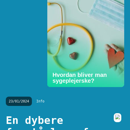
Hvordan bliver man
sygeplejerske?
23/01/2024
Info
En dybere