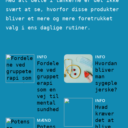
Med alt dette i tankerne er det ikke
svært at se, hvorfor disse produkter
bliver et mere og mere foretrukket
valg i ens daglige rutiner.
INFO
INFO
Fordele
Hvordan
ne ved
bliver
gruppet
man
erapi
sygeple
som en
jerske?
vej til
INFO
mental
Hvad
sundhed
kræver
det at
MÆND
Potens
blive