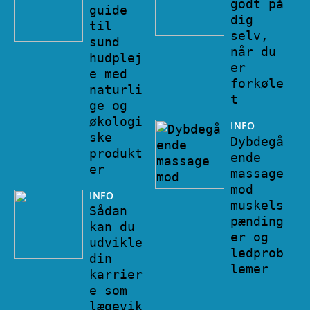
godt på
guide
dig
til
selv,
sund
når du
hudplej
er
e med
forkøle
naturli
t
ge og
økologi
INFO
ske
Dybdegå
produkt
ende
er
massage
mod
INFO
muskels
Sådan
pænding
kan du
er og
udvikle
ledprob
din
lemer
karrier
e som
lægevik