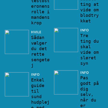
testost
ting at
eronens
vide om
rolle i
blodtry
mandens
kket
krop
INFO
HVILE
Tre
Sådan
ting du
vælger
skal
du det
vide om
rette
sløret
sengetø
syn
j
INFO
INFO
Pas
Enkel
godt på
guide
dig
til
selv,
sund
når du
hudplej
er
e med