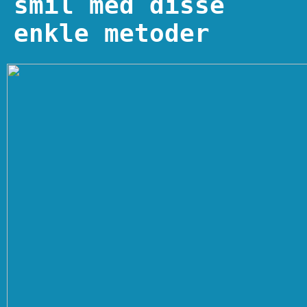
smil med disse
enkle metoder