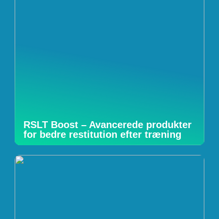
RSLT Boost – Avancerede produkter
for bedre restitution efter træning