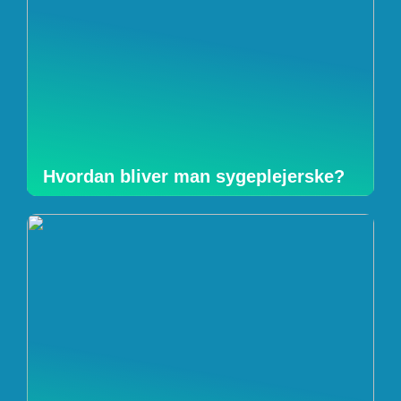
Hvordan bliver man sygeplejerske?