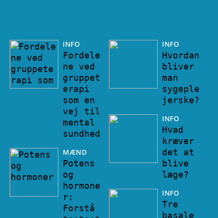
INFO
INFO
Fordele
Hvordan
ne ved
bliver
gruppet
man
erapi
sygeple
som en
jerske?
vej til
INFO
mental
Hvad
sundhed
kræver
det at
MÆND
Potens
blive
og
læge?
hormone
INFO
r:
Tre
Forstå
basale