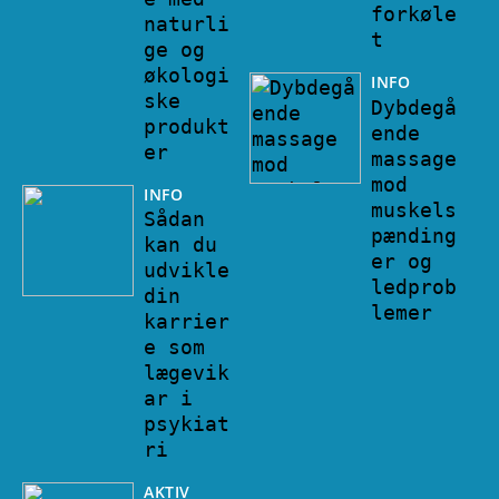
forkøle
naturli
t
ge og
økologi
INFO
ske
Dybdegå
produkt
ende
er
massage
mod
INFO
muskels
Sådan
pænding
kan du
er og
udvikle
ledprob
din
lemer
karrier
e som
lægevik
ar i
psykiat
ri
AKTIV