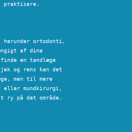
t praktisere.
, herunder ortodonti,
ængigt af dine
 finde en tandlæge
tjek og rens kan det
æge, men til mere
r eller mundkirurgi,
kt ry på det område.