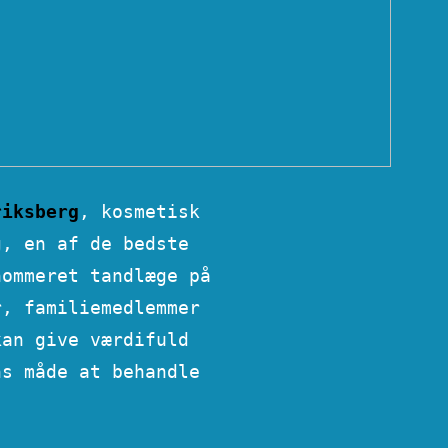
riksberg
, kosmetisk
g, en af de bedste
nommeret tandlæge på
r, familiemedlemmer
kan give værdifuld
ns måde at behandle