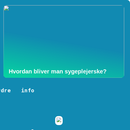
Hvordan bliver man sygeplejerske?
ydre
info