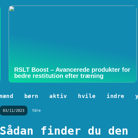
RSLT Boost – Avancerede produkter for
bedre restitution efter træning
mænd
børn
aktiv
hvile
indre
03/11/2023
Ydre
Sådan finder du den