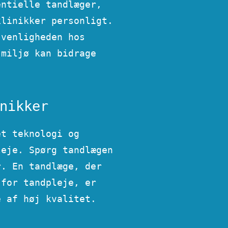
entielle tandlæger,
klinikker personligt.
enligheden hos ​​
 miljø kan bidrage
nikker
et teknologi og
leje. Spørg tandlægen
r. En tandlæge, der
 for tandpleje, er
e af høj kvalitet.