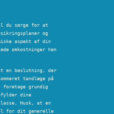
al du sørge for at
rsikringsplaner og
miske aspekt af din
tede omkostninger hen
et en beslutning, der
nommeret tandlæge på
g foretage grundig
pfylder dine
klasse. Husk, at en
el for dit generelle