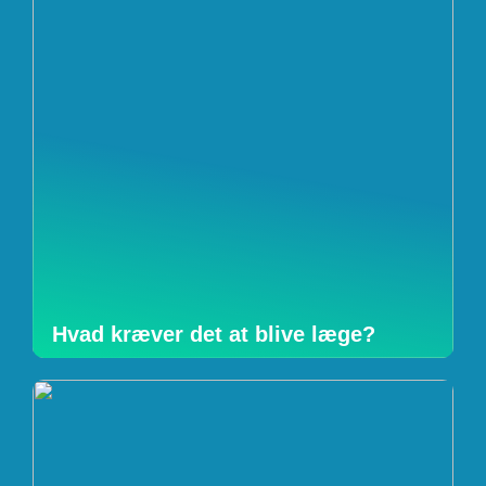
Hvad kræver det at blive læge?