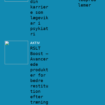
din
lemer
karrier
e som
lægevik
ar i
psykiat
ri
AKTIV
RSLT
Boost –
Avancer
ede
produkt
er for
bedre
restitu
tion
efter
træning