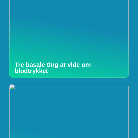
Tre basale ting at vide om
blodtrykket