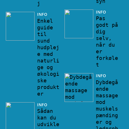
syn
j
INFO
INFO
Pas
Enkel
godt på
guide
dig
til
selv,
sund
når du
hudplej
er
e med
forkøle
naturli
t
ge og
økologi
INFO
ske
Dybdegå
produkt
ende
er
massage
mod
INFO
muskels
Sådan
pænding
kan du
er og
udvikle
ledprob