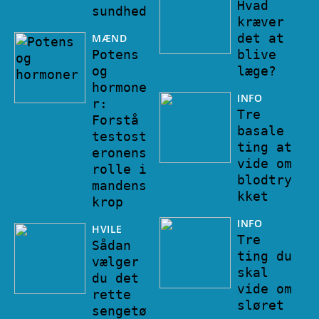
Hvad
sundhed
kræver
det at
MÆND
Potens
blive
og
læge?
hormone
INFO
r:
Tre
Forstå
basale
testost
ting at
eronens
vide om
rolle i
blodtry
mandens
kket
krop
INFO
HVILE
Tre
Sådan
ting du
vælger
skal
du det
vide om
rette
sløret
sengetø