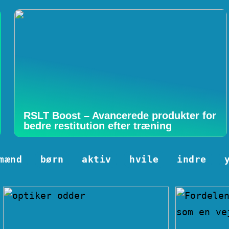
RSLT Boost – Avancerede produkter for
bedre restitution efter træning
mænd
børn
aktiv
hvile
indre