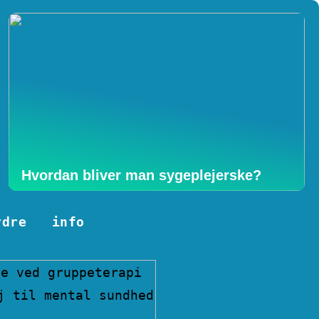
Hvordan bliver man sygeplejerske?
ydre
info