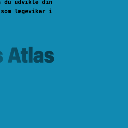
n du udvikle din
 som lægevikar i
i